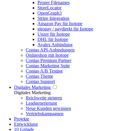
Proper Filenames
StoreLocator
OpenGraph3
Stripe Integration
Amazon Pay für Isotope
giropay / paydirekt für Isotope
Unzer für Isotope
DHL für Isotope
Avalex Anbindung
Contao API-Anbindungen
Onlineshop mit Isotope
Contao Premium Partner
Contao Marketing Suite
Contao A/B Testing
Contao Theme
Contao Support
Digitales Marketing
Digitales Marketing
Reichweite steigern
Leadgenerierung
Neue Kunden gewinnen
Vertriebskampagnen
Projekte
Entwicklung
10 Gründe