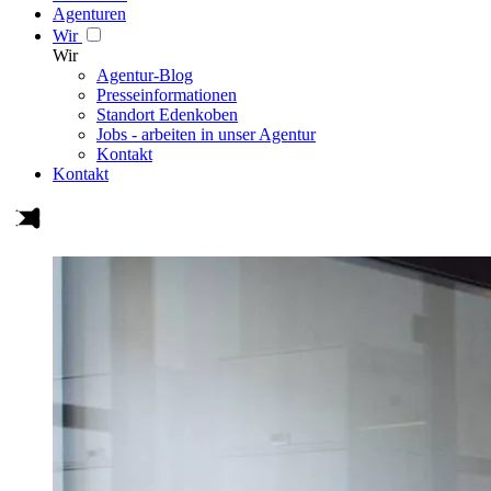
Agenturen
Wir
Wir
Agentur-Blog
Presseinformationen
Standort Edenkoben
Jobs - arbeiten in unser Agentur
Kontakt
Kontakt