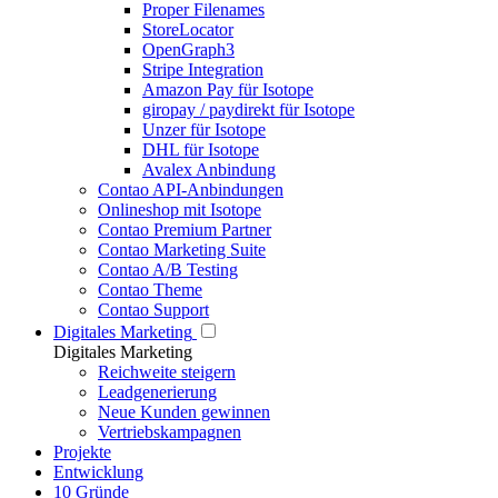
Proper Filenames
StoreLocator
OpenGraph3
Stripe Integration
Amazon Pay für Isotope
giropay / paydirekt für Isotope
Unzer für Isotope
DHL für Isotope
Avalex Anbindung
Contao API-Anbindungen
Onlineshop mit Isotope
Contao Premium Partner
Contao Marketing Suite
Contao A/B Testing
Contao Theme
Contao Support
Digitales Marketing
Digitales Marketing
Reichweite steigern
Leadgenerierung
Neue Kunden gewinnen
Vertriebskampagnen
Projekte
Entwicklung
10 Gründe