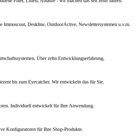
elle Filter, Listen, Abläufe - wir machen das seit zehn Jahren.
ise Immoscout, Deskline, OutdoorActive, Newslettersystemen u.v.m.
irtschaftssystemen. Über zehn Entwicklungserfahrung.
dezent bis zum Eyecatcher. Wir entwickeln das für Sie.
oren. Individuell entwickelt für Ihre Anwendung.
ive Konfiguratoren für Ihre Shop-Produkte.