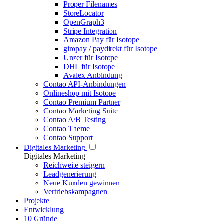
Proper Filenames
StoreLocator
OpenGraph3
Stripe Integration
Amazon Pay für Isotope
giropay / paydirekt für Isotope
Unzer für Isotope
DHL für Isotope
Avalex Anbindung
Contao API-Anbindungen
Onlineshop mit Isotope
Contao Premium Partner
Contao Marketing Suite
Contao A/B Testing
Contao Theme
Contao Support
Digitales Marketing
Digitales Marketing
Reichweite steigern
Leadgenerierung
Neue Kunden gewinnen
Vertriebskampagnen
Projekte
Entwicklung
10 Gründe