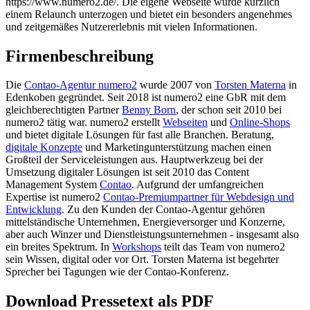
https://www.numero2.de/. Die eigene Webseite wurde kürzlich
einem Relaunch unterzogen und bietet ein besonders angenehmes
und zeitgemäßes Nutzererlebnis mit vielen Informationen.
Firmenbeschreibung
Die
Contao-Agentur numero2
wurde 2007 von
Torsten Materna
in
Edenkoben gegründet. Seit 2018 ist numero2 eine GbR mit dem
gleichberechtigten Partner
Benny Born
, der schon seit 2010 bei
numero2 tätig war. numero2 erstellt
Webseiten
und
Online-Shops
und bietet digitale Lösungen für fast alle Branchen. Beratung,
digitale Konzepte
und Marketingunterstützung machen einen
Großteil der Serviceleistungen aus. Hauptwerkzeug bei der
Umsetzung digitaler Lösungen ist seit 2010 das Content
Management System
Contao
. Aufgrund der umfangreichen
Expertise ist numero2
Contao-Premiumpartner für Webdesign und
Entwicklung
. Zu den Kunden der Contao-Agentur gehören
mittelständische Unternehmen, Energieversorger und Konzerne,
aber auch Winzer und Dienstleistungsunternehmen - insgesamt also
ein breites Spektrum. In
Workshops
teilt das Team von numero2
sein Wissen, digital oder vor Ort. Torsten Materna ist begehrter
Sprecher bei Tagungen wie der Contao-Konferenz.
Download Pressetext als PDF