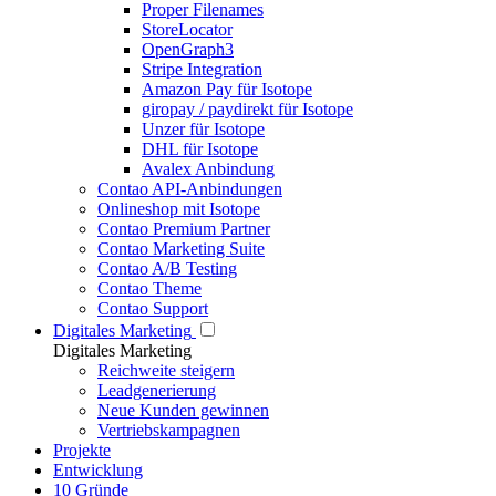
Proper Filenames
StoreLocator
OpenGraph3
Stripe Integration
Amazon Pay für Isotope
giropay / paydirekt für Isotope
Unzer für Isotope
DHL für Isotope
Avalex Anbindung
Contao API-Anbindungen
Onlineshop mit Isotope
Contao Premium Partner
Contao Marketing Suite
Contao A/B Testing
Contao Theme
Contao Support
Digitales Marketing
Digitales Marketing
Reichweite steigern
Leadgenerierung
Neue Kunden gewinnen
Vertriebskampagnen
Projekte
Entwicklung
10 Gründe