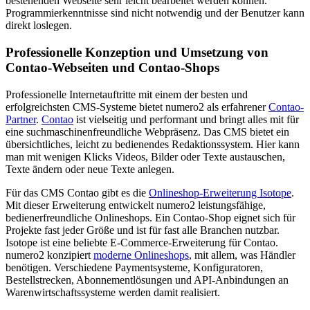
bestehenden Webseite sehr leicht bearbeitet werden können.
Programmierkenntnisse sind nicht notwendig und der Benutzer kann
direkt loslegen.
Professionelle Konzeption und Umsetzung von
Contao-Webseiten und Contao-Shops
Professionelle Internetauftritte mit einem der besten und
erfolgreichsten CMS-Systeme bietet numero2 als erfahrener
Contao-
Partner
.
Contao
ist vielseitig und performant und bringt alles mit für
eine suchmaschinenfreundliche Webpräsenz. Das CMS bietet ein
übersichtliches, leicht zu bedienendes Redaktionssystem. Hier kann
man mit wenigen Klicks Videos, Bilder oder Texte austauschen,
Texte ändern oder neue Texte anlegen.
Für das CMS Contao gibt es die
Onlineshop-Erweiterung Isotope
.
Mit dieser Erweiterung entwickelt numero2 leistungsfähige,
bedienerfreundliche Onlineshops. Ein Contao-Shop eignet sich für
Projekte fast jeder Größe und ist für fast alle Branchen nutzbar.
Isotope ist eine beliebte E-Commerce-Erweiterung für Contao.
numero2 konzipiert
moderne Onlineshops
, mit allem, was Händler
benötigen. Verschiedene Paymentsysteme, Konfiguratoren,
Bestellstrecken, Abonnementlösungen und API-Anbindungen an
Warenwirtschaftssysteme werden damit realisiert.