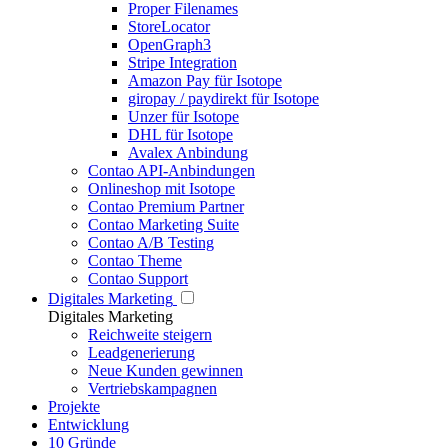
Proper Filenames
StoreLocator
OpenGraph3
Stripe Integration
Amazon Pay für Isotope
giropay / paydirekt für Isotope
Unzer für Isotope
DHL für Isotope
Avalex Anbindung
Contao API-Anbindungen
Onlineshop mit Isotope
Contao Premium Partner
Contao Marketing Suite
Contao A/B Testing
Contao Theme
Contao Support
Digitales Marketing
Digitales Marketing
Reichweite steigern
Leadgenerierung
Neue Kunden gewinnen
Vertriebskampagnen
Projekte
Entwicklung
10 Gründe