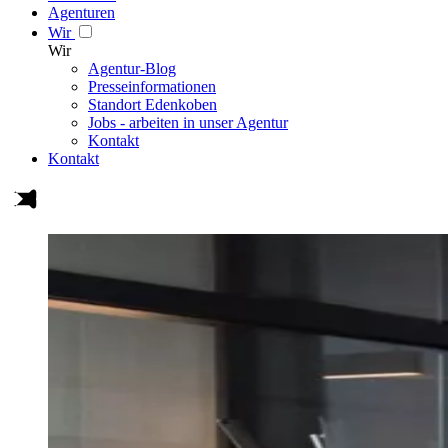
Agenturen
Wir
Wir
Agentur-Blog
Presseinformationen
Standort Edenkoben
Jobs - arbeiten in unser Agentur
Kontakt
Kontakt