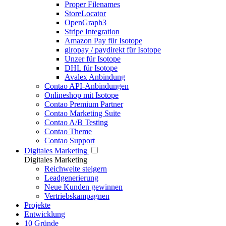
Proper Filenames
StoreLocator
OpenGraph3
Stripe Integration
Amazon Pay für Isotope
giropay / paydirekt für Isotope
Unzer für Isotope
DHL für Isotope
Avalex Anbindung
Contao API-Anbindungen
Onlineshop mit Isotope
Contao Premium Partner
Contao Marketing Suite
Contao A/B Testing
Contao Theme
Contao Support
Digitales Marketing
Digitales Marketing
Reichweite steigern
Leadgenerierung
Neue Kunden gewinnen
Vertriebskampagnen
Projekte
Entwicklung
10 Gründe