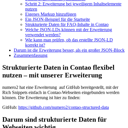
Schritt 2: Erweiterung bei jeweiligem Inhaltselemente
nutzen
Eigenes Markup hinzufügen
Ein JSON-Beispiel für die Startseite
Strukturierte Daten für FAQ-Inhalte in Contao
Welche JSON-LDs können mit der Erweiterung
verwendet werden?
Wie kann man prüfen, ob das erstellte JSON-LD
korrekt ist?
Darum ist die Erweiterung besser, als ein großer JSON-Block
Zusammenfassung
Strukturierte Daten in Contao flexibel
nutzen – mit unserer Erweiterung
numero2 hat eine Erweiterung auf GitHub bereitgestellt, mit der
Rich Snippets einfach in Contao-Webseiten eingebunden werden
können. Die Erweiterung ist hier zu finden:
GitHub:
https://github.com/numero2/contao-structured-data
Darum sind strukturierte Daten für
Webseiten wichtig