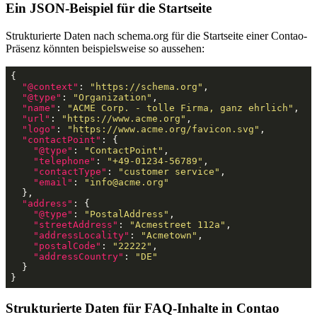
Ein JSON-Beispiel für die Startseite
Strukturierte Daten nach schema.org für die Startseite einer Contao-
Präsenz könnten beispielsweise so aussehen:
{

"@context"
: 
"https://schema.org"
,

"@type"
: 
"Organization"
,

"name"
: 
"ACME Corp. - tolle Firma, ganz ehrlich"
,

"url"
: 
"https://www.acme.org"
,

"logo"
: 
"https://www.acme.org/favicon.svg"
,

"contactPoint"
: {

"@type"
: 
"ContactPoint"
,

"telephone"
: 
"+49-01234-56789"
,

"contactType"
: 
"customer service"
,

"email"
: 
"info@acme.org"
  },

"address"
: {

"@type"
: 
"PostalAddress"
,

"streetAddress"
: 
"Acmestreet 112a"
,

"addressLocality"
: 
"Acmetown"
,

"postalCode"
: 
"22222"
,

"addressCountry"
: 
"DE"
  }

}
Strukturierte Daten für FAQ-Inhalte in Contao