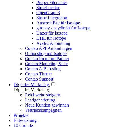
Proper Filenames
StoreLocator
OpenGraph3
Stripe Integration
Amazon Pay für Isotope
giropay / paydirekt für Isotope
Unzer für Isotope
DHL für Isotope
Avalex Anbindung
Contao API-Anbindungen
Onlineshop mit Isotope
Contao Premium Partner
Contao Marketing Suite
Contao A/B Testing
Contao Theme
Contao Support
Digitales Marketing
Digitales Marketing
Reichweite steigern
Leadgenerierung
Neue Kunden gewinnen
Vertriebskampagnen
Projekte
Entwicklung
10 Gründe