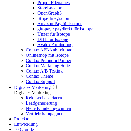
Proper Filenames
StoreLocator
OpenGraph3
Stripe Integration
Amazon Pay für Isotope
giropay / paydirekt für Isotope
Unzer für Isotope
DHL für Isotope
Avalex Anbindung
Contao API-Anbindungen
Onlineshop mit Isotope
Contao Premium Partner
Contao Marketing Suite
Contao A/B Testing
Contao Theme
Contao Support
Digitales Marketing
Digitales Marketing
Reichweite steigern
Leadgenerierung
Neue Kunden gewinnen
Vertriebskampagnen
Projekte
Entwicklung
10 Gründe