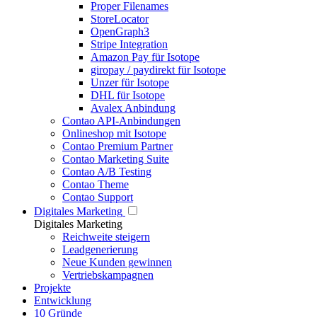
Proper Filenames
StoreLocator
OpenGraph3
Stripe Integration
Amazon Pay für Isotope
giropay / paydirekt für Isotope
Unzer für Isotope
DHL für Isotope
Avalex Anbindung
Contao API-Anbindungen
Onlineshop mit Isotope
Contao Premium Partner
Contao Marketing Suite
Contao A/B Testing
Contao Theme
Contao Support
Digitales Marketing
Digitales Marketing
Reichweite steigern
Leadgenerierung
Neue Kunden gewinnen
Vertriebskampagnen
Projekte
Entwicklung
10 Gründe