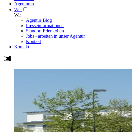
Agenturen
Wir
Wir
Agentur-Blog
Presseinformationen
Standort Edenkoben
Jobs - arbeiten in unser Agentur
Kontakt
Kontakt